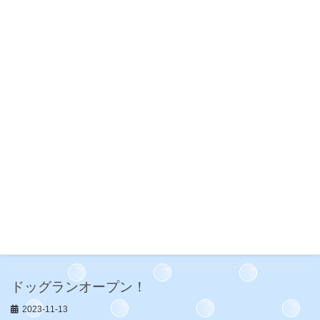
2025年8月生まれ
2025-08-31
今日のドッグラン
2024-02-11
ゴンちゃん JKCチャンピョンになり
ました
2024-01-07
ドッグラン News
2023-12-16
ドッグランオープン！
2023-11-13